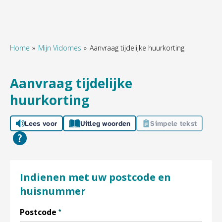
Home
Mijn Vidomes
Aanvraag tijdelijke huurkorting
Naar hoofdinhoud
Naar hoofdnavigatiemenu
Naar zoeken
Aanvraag tijdelijke
huurkorting
Lees voor
Uitleg woorden
Simpele tekst
Indienen met uw postcode en
huisnummer
Verplicht veld
Postcode
*