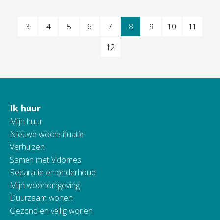
Selecteer een pagina
3
4
5
6
7
8
9
10
11
12
Ik huur
Contactinformatie
Mijn huur
Nieuwe woonsituatie
Verhuizen
Samen met Vidomes
Reparatie en onderhoud
Mijn woonomgeving
Duurzaam wonen
Gezond en veilig wonen