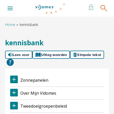
Naar de homepage
Ga naar Hoofd
Home
kennisbank
Naar hoofdinhoud
Naar hoofdnavigatiemenu
Naar zoeken
kennisbank
Lees voor
Uitleg woorden
Simpele tekst
Zonnepanelen
Over Mijn Vidomes
Tweedoelgroepenbeleid