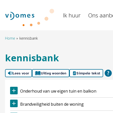
Naar de homepage
Ik huur
Ons aanb
Naar hoofdinhoud
Naar hoofdnavigatiemenu
Naar zoeken
Home
kennisbank
kennisbank
Lees voor
Uitleg woorden
Simpele tekst
Onderhoud van uw eigen tuin en balkon
Brandveiligheid buiten de woning