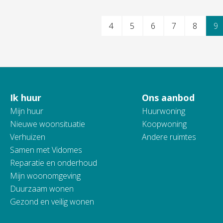
Selecteer een pagina
4
5
6
7
8
9
Ik huur
Ons aanbod
Contactinformatie
Mijn huur
Huurwoning
Nieuwe woonsituatie
Koopwoning
Verhuizen
Andere ruimtes
Samen met Vidomes
Reparatie en onderhoud
Mijn woonomgeving
Duurzaam wonen
Gezond en veilig wonen