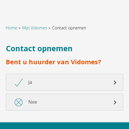
Home
Mijn Vidomes
Contact opnemen
Naar hoofdinhoud
Naar hoofdnavigatiemenu
Naar zoeken
Contact opnemen
Bent u huurder van Vidomes?

Ja

Nee