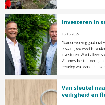
Investeren in
16-10-2025
“Samenwerking gaat niet va
elkaar goed weet te vinde
investeren. Want alleen s
Vidomes-bestuurders Jac
ervaring wat aandacht vo
Van sleutel na
veiligheid en fl