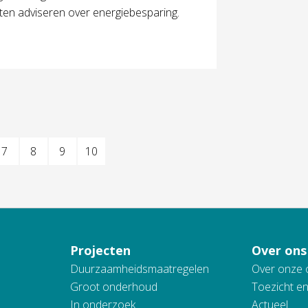
ten adviseren over energiebesparing.
7
8
9
10
Projecten
Over ons
Duurzaamheidsmaatregelen
Over onze 
Groot onderhoud
Toezicht e
In onderzoek
Actueel