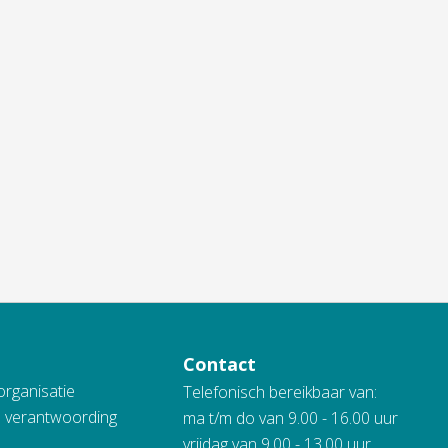
Contact
organisatie
Telefonisch bereikbaar van:
n verantwoording
ma t/m do van 9.00 - 16.00 uur
vrijdag van 9.00 - 13.00 uur