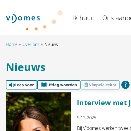
Naar de homepage
Ik huur
Ons aanb
Naar hoofdinhoud
Naar hoofdnavigatiemenu
Naar zoeken
Home
Over ons
Nieuws
Nieuws
Lees voor
Uitleg woorden
Simpele tekst
Interview met 
9-12-2025
Bij Vidomes werken twee 