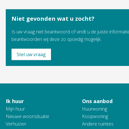
Niet gevonden wat u zocht?
Is uw vraag niet beantwoord of vindt u de juiste informatie
beantwoorden wij deze zo spoedig mogelijk.
Stel uw vraag
Ik huur
Ons aanbod
Contactinformatie
Mijn huur
Huurwoning
Nieuwe woonsituatie
Koopwoning
Verhuizen
Andere ruimtes