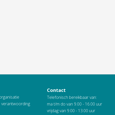
Contact
organisatie
Telefonisch bereikbaar van:
n verantwoording
ma t/m do van 9.00 - 16.00 uur
vrijdag van 9.00 - 13.00 uur