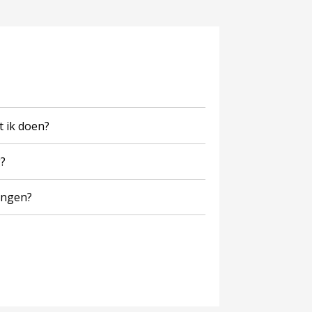
t ik doen?
g?
ningen?