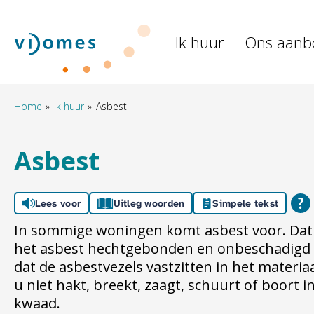
Naar de homepage
Ik huur
Ons aanb
Naar hoofdinhoud
Naar hoofdnavigatiemenu
Naar zoeken
Home
Ik huur
Asbest
Asbest
Lees voor
Uitleg woorden
Simpele tekst
In sommige woningen komt asbest voor. Dat h
het asbest hechtgebonden en onbeschadigd 
dat de asbestvezels vastzitten in het materia
u niet hakt, breekt, zaagt, schuurt of boort i
kwaad.