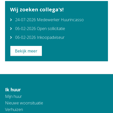
Wij zoeken collega's!
24-07-2026
Medewerker Huurincasso
06-02-2026
Open sollicitatie
06-02-2026
Inkoopadviseur
Bekijk meer
Ik huur
Contactinformatie
Mijn huur
Nieuwe woonsituatie
Verhuizen