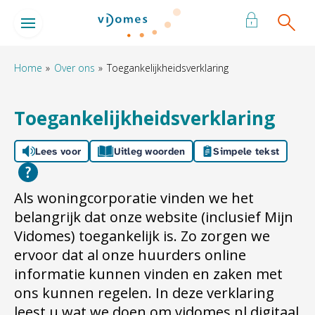
Naar de homepage
Ga naar Hoofd
Home
Over ons
Toegankelijkheidsverklaring
Naar hoofdinhoud
Naar hoofdnavigatiemenu
Naar zoeken
Toegankelijkheidsverklaring
Lees voor
Uitleg woorden
Simpele tekst
Als woningcorporatie vinden we het
belangrijk dat onze website (inclusief Mijn
Vidomes) toegankelijk is. Zo zorgen we
ervoor dat al onze huurders online
informatie kunnen vinden en zaken met
ons kunnen regelen. In deze verklaring
leest u wat we doen om vidomes.nl digitaal