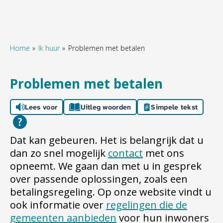
Home
Ik huur
Problemen met betalen
Naar hoofdinhoud
Naar hoofdnavigatiemenu
Naar zoeken
Problemen met betalen
Lees voor
Uitleg woorden
Simpele tekst
Dat kan gebeuren. Het is belangrijk dat u
dan zo snel mogelijk
contact
met ons
opneemt. We gaan dan met u in gesprek
over passende oplossingen, zoals een
betalingsregeling. Op onze website vindt u
ook informatie over
regelingen die de
gemeenten aanbieden
voor hun inwoners