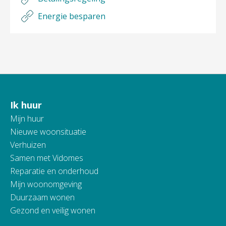
Energie besparen
Ik huur
Contactinformatie
Mijn huur
Nieuwe woonsituatie
Verhuizen
Samen met Vidomes
Reparatie en onderhoud
Mijn woonomgeving
Duurzaam wonen
Gezond en veilig wonen