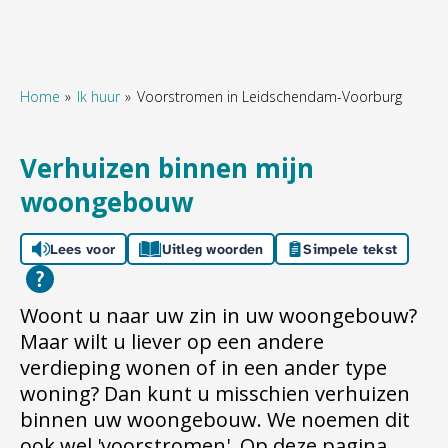
Home
Ik huur
Voorstromen in Leidschendam-Voorburg
Naar hoofdinhoud
Naar hoofdnavigatiemenu
Naar zoeken
Verhuizen binnen mijn
woongebouw
Lees voor
Uitleg woorden
Simpele tekst
Woont u naar uw zin in uw woongebouw?
Maar wilt u liever op een andere
verdieping wonen of in een ander type
woning? Dan kunt u misschien verhuizen
binnen uw woongebouw. We noemen dit
ook wel 'voorstromen'. Op deze pagina