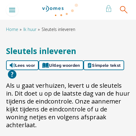
Naar de homepage
Ga naar Hoofd
Home
Ik huur
Sleutels inleveren
Naar hoofdinhoud
Naar hoofdnavigatiemenu
Naar zoeken
Sleutels inleveren
Lees voor
Uitleg woorden
Simpele tekst
Als u gaat verhuizen, levert u de sleutels
in. Dit doet u op de laatste dag van de huur
tijdens de eindcontrole. Onze aannemer
kijkt tijdens de eindcontrole of u de
woning netjes en volgens afspraak
achterlaat.