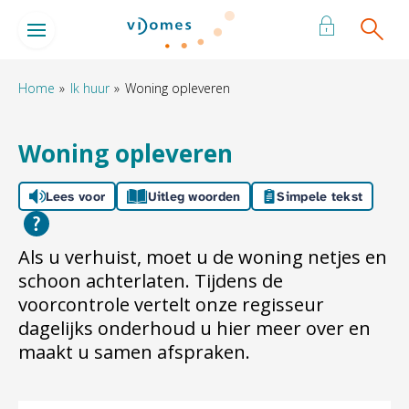
Naar de homepage
Ga naar Hoofd
Home
Ik huur
Woning opleveren
Naar hoofdinhoud
Naar hoofdnavigatiemenu
Naar zoeken
Woning opleveren
Lees voor
Uitleg woorden
Simpele tekst
Als u verhuist, moet u de woning netjes en
schoon achterlaten. Tijdens de
voorcontrole vertelt onze regisseur
dagelijks onderhoud u hier meer over en
maakt u samen afspraken.