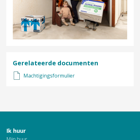
Gerelateerde documenten
Machtigingsformulier
Ik huur
Contactinformatie
Mijn huur