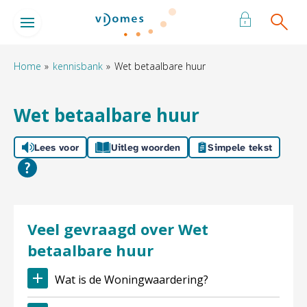
Naar de homepage
Ga naar Hoofd
Home
kennisbank
Wet betaalbare huur
Naar hoofdinhoud
Naar hoofdnavigatiemenu
Naar zoeken
Wet betaalbare huur
Lees voor
Uitleg woorden
Simpele tekst
Veel gevraagd over Wet
betaalbare huur
Wat is de Woningwaardering?