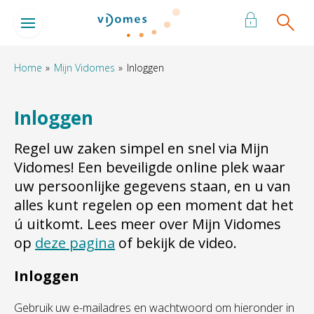
Naar de homepage
Ga naar Hoofd
Home
Mijn Vidomes
Inloggen
Naar hoofdinhoud
Naar hoofdnavigatiemenu
Naar zoeken
Inloggen
Regel uw zaken simpel en snel via Mijn
Vidomes! Een beveiligde online plek waar
uw persoonlijke gegevens staan, en u van
alles kunt regelen op een moment dat het
ú uitkomt. Lees meer over Mijn Vidomes
op
deze pagina
of bekijk de video.
Inloggen
Gebruik uw e-mailadres en wachtwoord om hieronder in