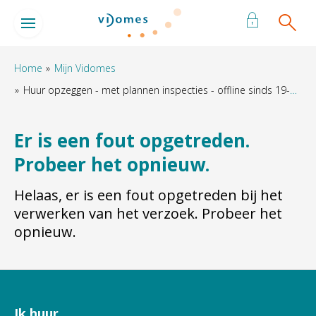
Naar de homepage
Ga naar Hoofd
Home
Mijn Vidomes
Huur opzeggen - met plannen inspecties - offline sinds 19-06-2026
Naar hoofdinhoud
Naar hoofdnavigatiemenu
Naar zoeken
Er is een fout opgetreden.
Probeer het opnieuw.
Helaas, er is een fout opgetreden bij het
verwerken van het verzoek. Probeer het
opnieuw.
Ik huur