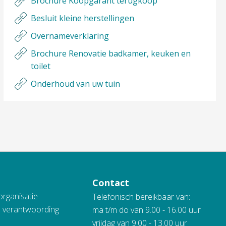
Brochure Koopgarant terugkoop
Besluit kleine herstellingen
Overnameverklaring
Brochure Renovatie badkamer, keuken en
toilet
Onderhoud van uw tuin
Contact
organisatie
Telefonisch bereikbaar van:
n verantwoording
ma t/m do van 9.00 - 16.00 uur
vrijdag van 9.00 - 13.00 uur