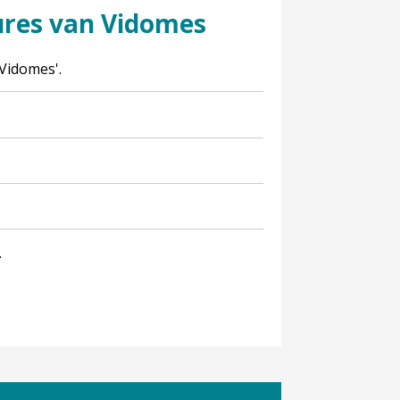
ures van Vidomes
Vidomes'.
.
.