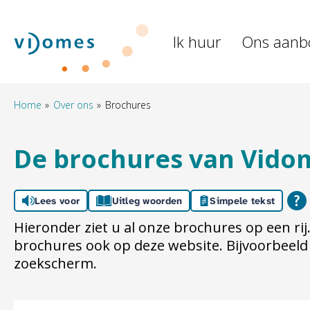
Naar de homepage
Ik huur
Ons aanb
Naar hoofdinhoud
Naar hoofdnavigatiemenu
Naar zoeken
Home
Over ons
Brochures
De brochures van Vido
Lees voor
Uitleg woorden
Simpele tekst
Hieronder ziet u al onze brochures op een rij.
brochures ook op deze website. Bijvoorbeeld a
zoekscherm.