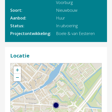
Voorburg
Soort:
Nieuwbouw
Aanbod:
Huur
Status:
In uitvoering
Projectontwikkeling:
Boele & van Eesteren
Locatie
+
−