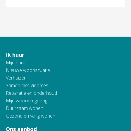
Ik huur
Contactinformatie
Mijn huur
Nieuwe woonsituatie
Verhuizen
Samen met Vidomes
Reparatie en onderhoud
Mijn woonomgeving
Duurzaam wonen
Gezond en veilig wonen
Ons aanbod