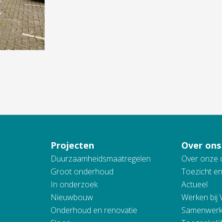
Projecten
Over ons
Duurzaamheidsmaatregelen
Over onze 
Groot onderhoud
Toezicht e
In onderzoek
Actueel
Nieuwbouw
Werken bij
Onderhoud en renovatie
Samenwerk