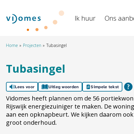
Naar de homepage
Ik huur
Ons aanb
Naar hoofdinhoud
Naar hoofdnavigatiemenu
Naar zoeken
Home
Projecten
Tubasingel
Tubasingel
Lees voor
Uitleg woorden
Simpele tekst
Vidomes heeft plannen om de 56 portiekwon
Rijswijk energiezuiniger te maken. De wonin
aan een opknapbeurt. We kijken daarom ook
groot onderhoud.