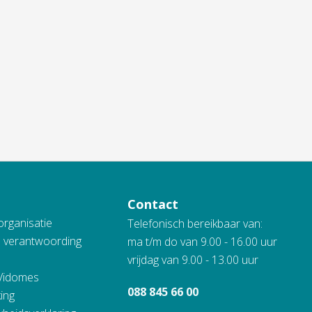
Contact
organisatie
Telefonisch bereikbaar van:
n verantwoording
ma t/m do van 9.00 - 16.00 uur
vrijdag van 9.00 - 13.00 uur
 Vidomes
088 845 66 00
ing