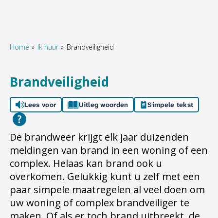
Home
Ik huur
Brandveiligheid
Naar hoofdinhoud
Naar hoofdnavigatiemenu
Naar zoeken
Brandveiligheid
Lees voor
Uitleg woorden
Simpele tekst
De brandweer krijgt elk jaar duizenden
meldingen van brand in een woning of een
complex. Helaas kan brand ook u
overkomen. Gelukkig kunt u zelf met een
paar simpele maatregelen al veel doen om
uw woning of complex brandveiliger te
maken. Of als er toch brand uitbreekt, de