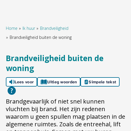
Home
Ik huur
Brandveiligheid
Brandveiligheid buiten de woning
Naar hoofdinhoud
Naar hoofdnavigatiemenu
Naar zoeken
Brandveiligheid buiten de
woning
Lees voor
Uitleg woorden
Simpele tekst
Brandgevaarlijk of niet snel kunnen
vluchten bij brand. Het zijn redenen
waarom u geen spullen mag plaatsen in de
algemene ruimtes. Zoals de entreehal, lift