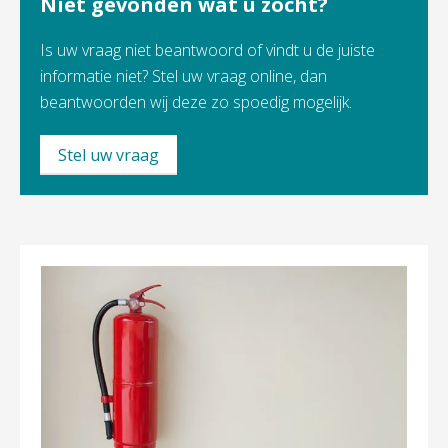
Niet gevonden wat u zocht?
Is uw vraag niet beantwoord of vindt u de juiste
informatie niet? Stel uw vraag online, dan
beantwoorden wij deze zo spoedig mogelijk.
Stel uw vraag