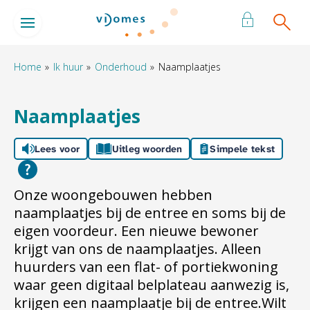
Naar de homepage
Ga naar Hoofd
Home
Ik huur
Onderhoud
Naamplaatjes
Naar hoofdinhoud
Naar hoofdnavigatiemenu
Naar zoeken
Naamplaatjes
Lees voor
Uitleg woorden
Simpele tekst
Onze woongebouwen hebben
naamplaatjes bij de entree en soms bij de
eigen voordeur. Een nieuwe bewoner
krijgt van ons de naamplaatjes. Alleen
huurders van een flat- of portiekwoning
waar geen digitaal belplateau aanwezig is,
krijgen een naamplaatje bij de entree.Wilt