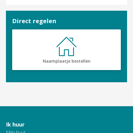
Direct regelen

Naamplaatje bestellen
Ik huur
Contactinformatie
Mijn huur