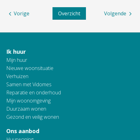
Vorige
Overzicht
Volgende
Ik huur
Contactinformatie
Mijn huur
Nieuwe woonsituatie
Verhuizen
Samen met Vidomes
Reparatie en onderhoud
Mijn woonomgeving
Duurzaam wonen
Gezond en veilig wonen
Ons aanbod
Huurwoning