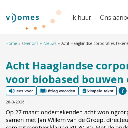
Naar de homepage
Ik huur
Ons aanb
Naar hoofdinhoud
Naar hoofdnavigatiemenu
Naar zoeken
Home
Over ons
Nieuws
Acht Haaglandse corporaties teken
Acht Haaglandse corpo
voor biobased bouwen 
Lees voor
Uitleg woorden
Simpele tekst
28-3-2026
Op 27 maart ondertekenden acht woningcorpo
samen met Jan Willem van de Groep, directeu
commitmentverklaring 30-30-30. Met de ond