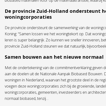
biobased materialen voor op de materiaaltransitie, waarbij ko
De provincie Zuid-Holland ondersteunt 
woningcorporaties
De provincie ondersteunt de samenwerking van de woningc
Koning: “Samen lossen we het woningtekort op. Dat woningc
leren is super belangrijk. Zo kunnen we sneller innoveren, b
provincie Zuid-Holland steunen we dat natuurlijk, bijvoorbeel
Samen bouwen aan het nieuwe normaal
Met de ondertekening van de commitmentverklaring geven de
aan de doelen uit de Nationale Aanpak Biobased Bouwen. 
woningen in Nederland, waarvan het grootste deel in de re
voegen deze woningcorporaties zich bij de groeiende, landel
woningcorporaties, gemeenten, investeerders en architect
normaal: biobased, tenzij…