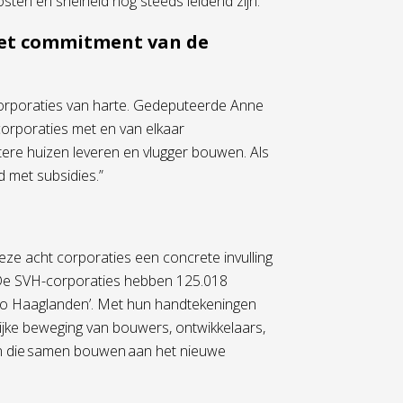
sten en snelheid nog steeds leidend zijn.”
het commitment van de
orporaties van harte. Gedeputeerde Anne
orporaties met en van elkaar
etere huizen leveren en vlugger bouwen. Als
d met subsidies.”
ze acht corporaties een concrete invulling
De SVH-corporaties hebben 125.018
gio Haaglanden’. Met hun handtekeningen
ijke beweging van bouwers, ontwikkelaars,
en die samen bouwen aan het nieuwe