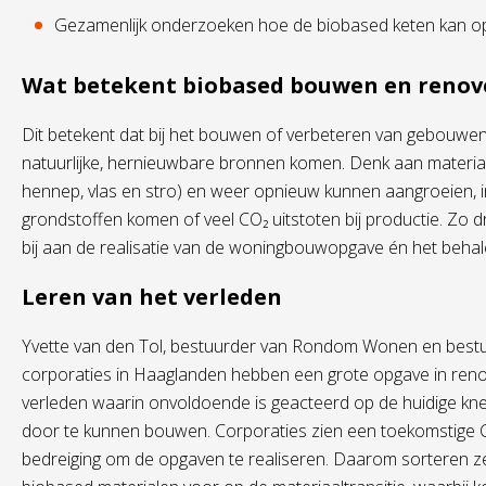
Gezamenlijk onderzoeken hoe de biobased keten kan ops
Wat betekent biobased bouwen en renov
Dit betekent dat bij het bouwen of verbeteren van gebouwen
natuurlijke, hernieuwbare bronnen komen. Denk aan materiale
hennep, vlas en stro) en weer opnieuw kunnen aangroeien, in 
grondstoffen komen of veel CO₂ uitstoten bij productie. Z
bij aan de realisatie van de woningbouwopgave én het beh
Leren van het verleden
Yvette van den Tol, bestuurder van Rondom Wonen en bestu
corporaties in Haaglanden hebben een grote opgave in renov
verleden waarin onvoldoende is geacteerd op de huidige knel
door te kunnen bouwen. Corporaties zien een toekomstige C
bedreiging om de opgaven te realiseren. Daarom sorteren z