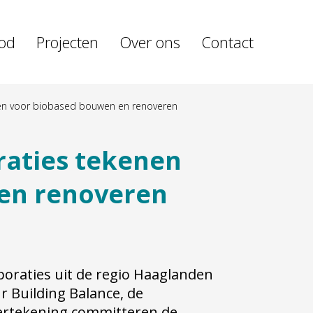
od
Projecten
Over ons
Contact
en voor biobased bouwen en renoveren
raties tekenen
en renoveren
raties uit de regio Haaglanden
r Building Balance, de
ertekening committeren de