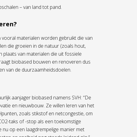
chalen – van land tot pand.
eren?
 vooral materialen worden gebruikt die van
n die groeien in de natuur (zoals hout,
plaats van materialen die uit fossiele
o draagt biobased bouwen en renoveren dus
alen van de duurzaamheidsdoelen.
urlijk aanjager biobased namens SVH: “De
atie en nieuwbouw. Ze willen leren van het
punten, zoals stikstof en netcongestie, om
O2-taks of -stop als een toekomstige
e nu op een laagdrempelige manier met