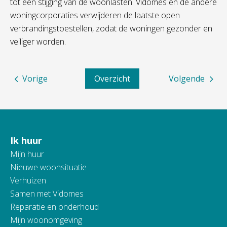
tot een stijging van de woonlasten. Vidomes en de andere
woningcorporaties verwijderen de laatste open
verbrandingstoestellen, zodat de woningen gezonder en
veiliger worden.
Vorige
Overzicht
Volgende
Ik huur
Contactinformatie
Mijn huur
Nieuwe woonsituatie
Verhuizen
Samen met Vidomes
Reparatie en onderhoud
Mijn woonomgeving