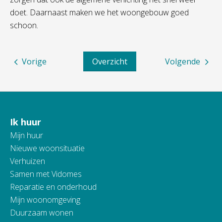
doet. Daarnaast maken we het woongebouw goed
schoon.
Vorige
Overzicht
Volgende
Ik huur
Contactinformatie
Mijn huur
Nieuwe woonsituatie
Verhuizen
Samen met Vidomes
Reparatie en onderhoud
Mijn woonomgeving
Duurzaam wonen