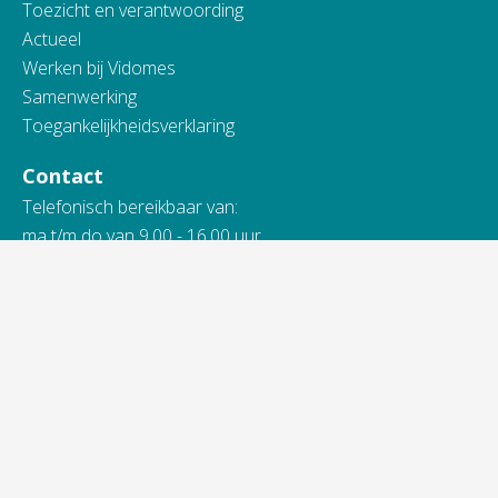
Toezicht en verantwoording
Actueel
Werken bij Vidomes
Samenwerking
Toegankelijkheidsverklaring
Contact
Telefonisch bereikbaar van:
ma t/m do van 9.00 - 16.00 uur
vrijdag van 9.00 - 13.00 uur
088 845 66 00
Bij spoed ook 's avonds en in het weekend.
Alle contactinformatie