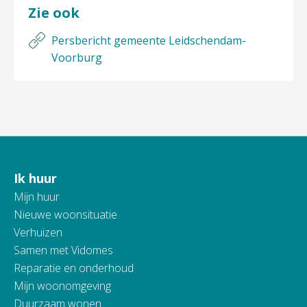
Zie ook
Persbericht gemeente Leidschendam-
Voorburg
Ik huur
Contactinformatie
Mijn huur
Nieuwe woonsituatie
Verhuizen
Samen met Vidomes
Reparatie en onderhoud
Mijn woonomgeving
Duurzaam wonen