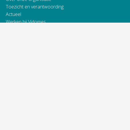
Toezicht en verantwoording
Actueel
Werken bij Vidomes
Samenwerking
Toegankelijkheidsverklaring
Contact
Telefonisch bereikbaar van:
ma t/m do van 9.00 - 16.00 uur
vrijdag van 9.00 - 13.00 uur
088 845 66 00
Bij spoed ook 's avonds en in het weekend.