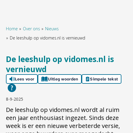
Home
Over ons
Nieuws
De leeshulp op vidomes.nl is vernieuwd
Naar hoofdinhoud
Naar hoofdnavigatiemenu
Naar zoeken
De leeshulp op vidomes.nl is
vernieuwd
Lees voor
Uitleg woorden
Simpele tekst
8-9-2025
De leeshulp op vidomes.nl wordt al ruim
een jaar enthousiast ingezet. Sinds deze
week is er een nieuwe verbeterde versie,