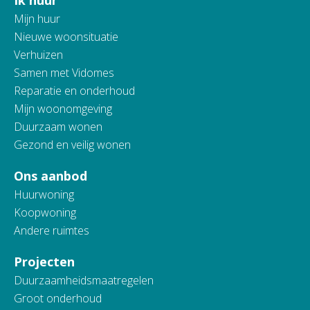
Ik huur
Contactinformatie
Mijn huur
Nieuwe woonsituatie
Verhuizen
Samen met Vidomes
Reparatie en onderhoud
Mijn woonomgeving
Duurzaam wonen
Gezond en veilig wonen
Ons aanbod
Huurwoning
Koopwoning
Andere ruimtes
Projecten
Duurzaamheidsmaatregelen
Groot onderhoud