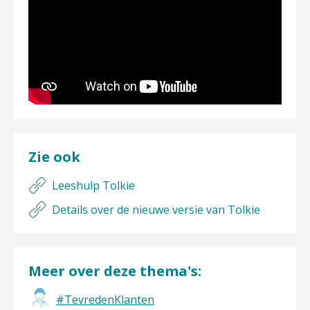
Zie ook
Leeshulp Tolkie
Details over de nieuwe versie van Tolkie
Meer over deze thema's:
#TevredenKlanten