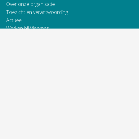
Over onze organisatie
Toezicht en verantwoording
Actueel
Werken bij Vidomes
Samenwerking
Toegankelijkheidsverklaring
Contact
Telefonisch bereikbaar van:
ma t/m do van 9.00 - 16.00 uur
vrijdag van 9.00 - 13.00 uur
088 845 66 00
Bij spoed ook 's avonds en in het weekend.