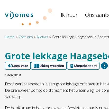
Naar de homepage
Ik huur
Ons aanb
Naar hoofdinhoud
Naar hoofdnavigatiemenu
Naar zoeken
Home
Over ons
Nieuws
Grote lekkage Haagsebos in Zoete
Grote lekkage Haagseb
Lees voor
Uitleg woorden
Simpele tekst
18-9-2018
Door werkzaamheden is een grote lekkage ontstaan in he
De brandweer pompt op dit moment het water weg. De com
aanwezig.
De hoofdkraan in het gebouw was afgesloten, maar is nu w