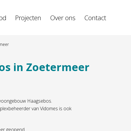
od
Projecten
Over ons
Contact
rmeer
os in Zoetermeer
t woongebouw Haagsebos.
plexbeheerder van Vidomes is ook
eer geopend.