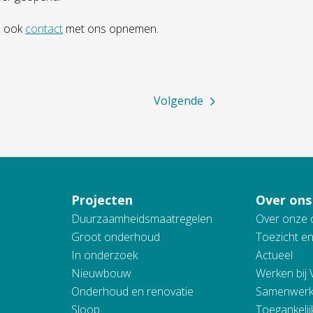
u ook
contact
met ons opnemen.
Volgende
Projecten
Over ons
Duurzaamheidsmaatregelen
Over onze 
Groot onderhoud
Toezicht e
In onderzoek
Actueel
Nieuwbouw
Werken bij
Onderhoud en renovatie
Samenwerk
Sloop
Toegankelij