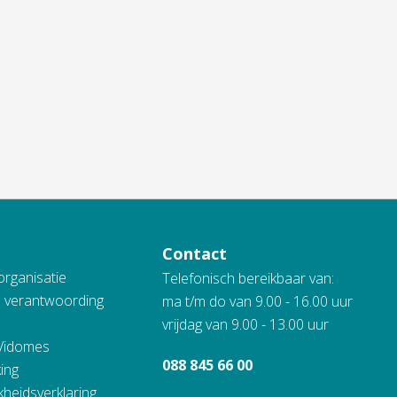
Contact
organisatie
Telefonisch bereikbaar van:
n verantwoording
ma t/m do van 9.00 - 16.00 uur
vrijdag van 9.00 - 13.00 uur
 Vidomes
088 845 66 00
ing
kheidsverklaring