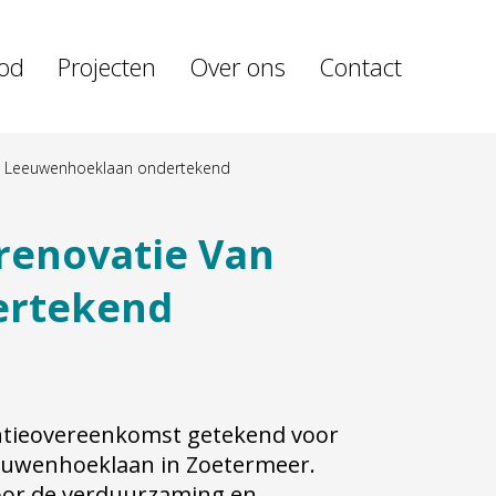
od
Projecten
Over ons
Contact
an Leeuwenhoeklaan ondertekend
renovatie Van
ertekend
ntieovereenkomst getekend voor
euwenhoeklaan in Zoetermeer.
oor de verduurzaming en