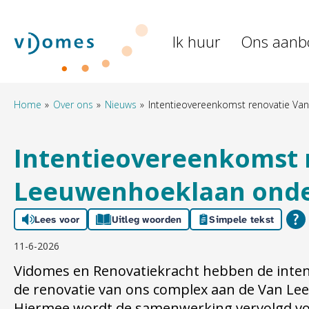
Naar de homepage
Ik huur
Ons aanb
Naar hoofdinhoud
Naar hoofdnavigatiemenu
Naar zoeken
Home
Over ons
Nieuws
Intentieovereenkomst renovatie V
Intentieovereenkomst 
Leeuwenhoeklaan ond
Lees voor
Uitleg woorden
Simpele tekst
11-6-2026
Vidomes en Renovatiekracht hebben de inte
de renovatie van ons complex aan de Van Le
Hiermee wordt de samenwerking vervolgd v