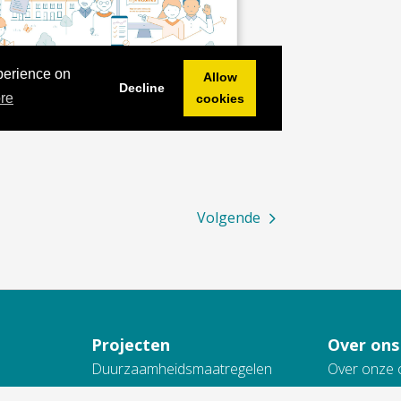
Volgende
Projecten
Over ons
Duurzaamheidsmaatregelen
Over onze 
Groot onderhoud
Toezicht e