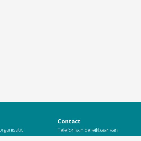
Contact
organisatie
Telefonisch bereikbaar van:
n verantwoording
ma t/m do van 9.00 - 16.00 uur