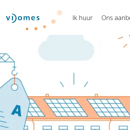
Naar de homepage
Ik huur
Ons aanb
Naar hoofdinhoud
Naar hoofdnavigatiemenu
Naar zoeken