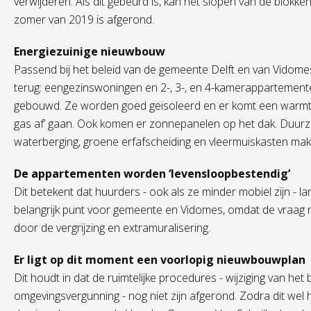
verwijderen. Als dit gebeurd is, kan het slopen van de blokk
zomer van 2019 is afgerond.
Energiezuinige nieuwbouw
Passend bij het beleid van de gemeente Delft en van Vidom
terug: eengezinswoningen en 2-, 3-, en 4-kamerappartement
gebouwd. Ze worden goed geïsoleerd en er komt een warm
gas af’ gaan. Ook komen er zonnepanelen op het dak. Duur
waterberging, groene erfafscheiding en vleermuiskasten m
De appartementen worden ‘levensloopbestendig’
Dit betekent dat huurders - ook als ze minder mobiel zijn - l
belangrijk punt voor gemeente en Vidomes, omdat de vraag
door de vergrijzing en extramuralisering.
Er ligt op dit moment een voorlopig nieuwbouwplan
Dit houdt in dat de ruimtelijke procedures - wijziging van 
omgevingsvergunning - nog niet zijn afgerond. Zodra dit wel h