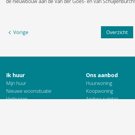
de nieuwbouw aan de Van der Goes- en Van Schuijlenburchs
Vorige
Overzicht
Ik huur
Ons aanbod
Contactinformatie
Mijn huur
Huurwoning
Nieuwe woonsituatie
Koopwoning
Verhuizen
Andere ruimtes
Samen met Vidomes
Reparatie en onderhoud
Mijn woonomgeving
Duurzaam wonen