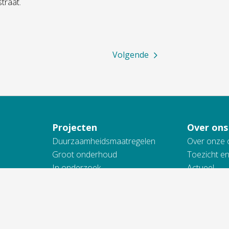
traat.
Volgende
Projecten
Over ons
Duurzaamheidsmaatregelen
Over onze 
Groot onderhoud
Toezicht e
In onderzoek
Actueel
Nieuwbouw
Werken bij
Onderhoud en renovatie
Samenwerk
Sloop
Toegankelij
Wijkvernieuwing