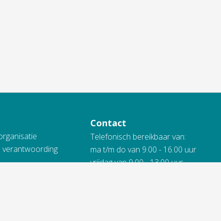
Contact
organisatie
Telefonisch bereikbaar van:
n verantwoording
ma t/m do van 9.00 - 16.00 uur
vrijdag van 9.00 - 13.00 uur
 Vidomes
088 845 66 00
ing
kheidsverklaring
Bij spoed ook 's avonds en in het
weekend.