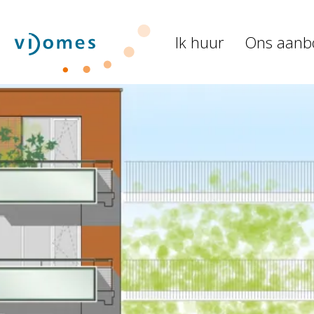
Naar de homepage
Ik huur
Ons aanb
Naar hoofdinhoud
Naar hoofdnavigatiemenu
Naar zoeken