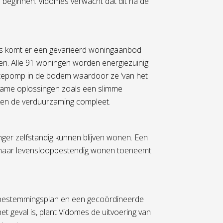
en beginnen. Vidomes verwacht dat dit na de
es komt er een gevarieerd woningaanbod
en. Alle 91 woningen worden energiezuinig
tepomp in de bodem waardoor ze ‘van het
zame oplossingen zoals een slimme
aken de verduurzaming compleet.
anger zelfstandig kunnen blijven wonen. Een
 naar levensloopbestendig wonen toeneemt
het bestemmingsplan en een gecoördineerde
et geval is, plant Vidomes de uitvoering van