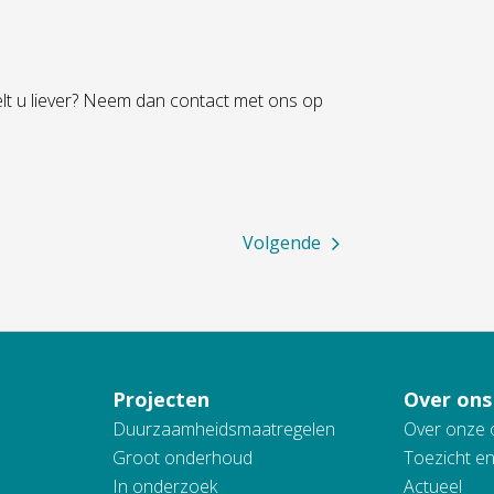
elt u liever? Neem dan contact met ons op
Volgende
Projecten
Over ons
Duurzaamheidsmaatregelen
Over onze 
Groot onderhoud
Toezicht e
In onderzoek
Actueel