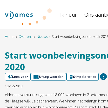
Naar de homepage
Ik huur
Ons aanb
Naar hoofdinhoud
Naar hoofdnavigatiemenu
Naar zoeken
Home
Over ons
Nieuws
Start woonbelevingsonderzoek 201
Start woonbelevingson
2020
Lees voor
Uitleg woorden
Simpele tekst
10-12-2019
Vidomes verhuurt ongeveer 18.000 woningen in Zoetermeer, 
de Haagse wijk Leidschenveen. We vinden het belangrijk om 
over het wonen en hun woonomgeving. Daarom start 11 de