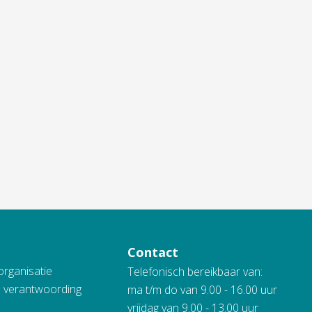
Contact
organisatie
Telefonisch bereikbaar van:
n verantwoording
ma t/m do van 9.00 - 16.00 uur
vrijdag van 9.00 - 13.00 uur