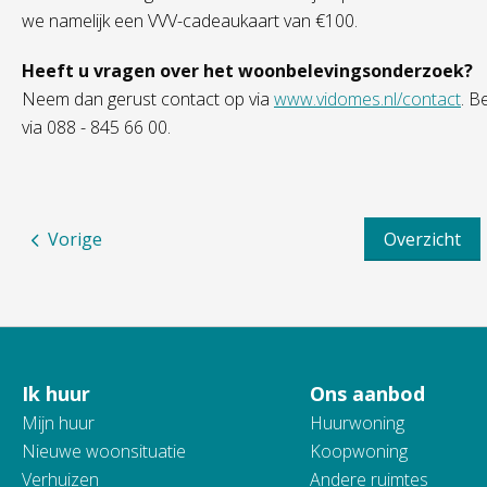
we namelijk een VVV-cadeaukaart van €100.
Heeft u vragen over het woonbelevingsonderzoek?
Neem dan gerust contact op via
www.vidomes.nl/contact
. B
via 088 - 845 66 00.
Vorige
Overzicht
Ik huur
Ons aanbod
Contactinformatie
Mijn huur
Huurwoning
Nieuwe woonsituatie
Koopwoning
Verhuizen
Andere ruimtes