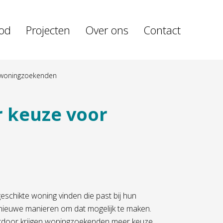
od
Projecten
Over ons
Contact
 woningzoekenden
 keuze voor
schikte woning vinden die past bij hun
nieuwe manieren om dat mogelijk te maken.
erdoor krijgen woningzoekenden meer keuze.