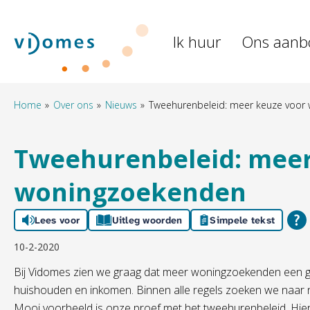
Naar de homepage
Ik huur
Ons aanb
Naar hoofdinhoud
Naar hoofdnavigatiemenu
Naar zoeken
Home
Over ons
Nieuws
Tweehurenbeleid: meer keuze voor
Tweehurenbeleid: meer
woningzoekenden
Lees voor
Uitleg woorden
Simpele tekst
10-2-2020
Bij Vidomes zien we graag dat meer woningzoekenden een ge
huishouden en inkomen. Binnen alle regels zoeken we naar 
Mooi voorbeeld is onze proef met het tweehurenbeleid. Hi