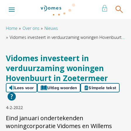
Naar de homepage
Ga naar Hoofd
Home
Over ons
Nieuws
Vidomes investeert in verduurzaming woningen Hovenbuurt in Zoetermeer
Naar hoofdinhoud
Naar hoofdnavigatiemenu
Naar zoeken
Vidomes investeert in
verduurzaming woningen
Hovenbuurt in Zoetermeer
Lees voor
Uitleg woorden
Simpele tekst
4-2-2022
Eind januari ondertekenden
woningcorporatie Vidomes en Willems