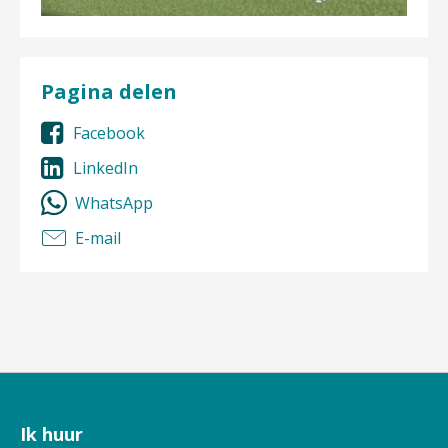
Pagina delen
Facebook
LinkedIn
WhatsApp
E-mail
Ik huur
Contactinformatie