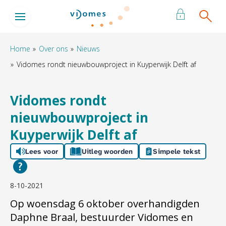
Naar de homepage
Ga naar Hoofd
Home
Over ons
Nieuws
Vidomes rondt nieuwbouwproject in Kuyperwijk Delft af
Naar hoofdinhoud
Naar hoofdnavigatiemenu
Naar zoeken
Vidomes rondt
nieuwbouwproject in
Kuyperwijk Delft af
Lees voor
Uitleg woorden
Simpele tekst
8-10-2021
Op woensdag 6 oktober overhandigden
Daphne Braal, bestuurder Vidomes en