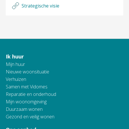
Strategische visie
Ik huur
Contactinformatie
Mijn huur
Nieuwe woonsituatie
Verhuizen
Samen met Vidomes
Reparatie en onderhoud
Mijn woonomgeving
Duurzaam wonen
Gezond en veilig wonen