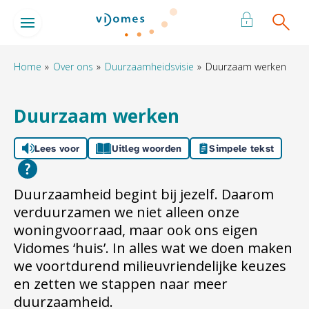
Naar de homepage
Ga naar Hoofd
Home
Over ons
Duurzaamheidsvisie
Duurzaam werken
Naar hoofdinhoud
Naar hoofdnavigatiemenu
Naar zoeken
Duurzaam werken
Lees voor
Uitleg woorden
Simpele tekst
Duurzaamheid begint bij jezelf. Daarom
verduurzamen we niet alleen onze
woningvoorraad, maar ook ons eigen
Vidomes ‘huis’. In alles wat we doen maken
we voortdurend milieuvriendelijke keuzes
en zetten we stappen naar meer
duurzaamheid.