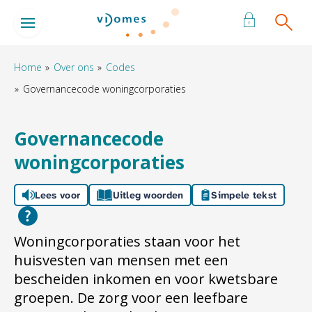
Naar de homepage
Ga naar Hoofd
Home
Over ons
Codes
Governancecode woningcorporaties
Naar hoofdinhoud
Naar hoofdnavigatiemenu
Naar zoeken
Governancecode
woningcorporaties
Lees voor
Uitleg woorden
Simpele tekst
Woningcorporaties staan voor het
huisvesten van mensen met een
bescheiden inkomen en voor kwetsbare
groepen. De zorg voor een leefbare