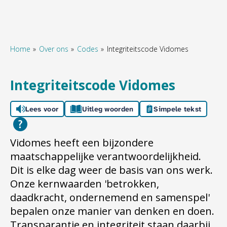
Home
Over ons
Codes
Integriteitscode Vidomes
Naar hoofdinhoud
Naar hoofdnavigatiemenu
Naar zoeken
Integriteitscode Vidomes
Lees voor
Uitleg woorden
Simpele tekst
Vidomes heeft een bijzondere
maatschappelijke verantwoordelijkheid.
Dit is elke dag weer de basis van ons werk.
Onze kernwaarden 'betrokken,
daadkracht, ondernemend en samenspel'
bepalen onze manier van denken en doen.
Transparantie en integriteit staan daarbij