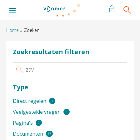
Naar de homepage
Ga naar Hoofd
Home
Zoeken
Naar hoofdinhoud
Naar hoofdnavigatiemenu
Naar zoeken
Zoekresultaten filteren
Zoeken
Wat is uw vraag?
Type
Direct regelen
1
resultaten
Veelgestelde vragen
5
resultaten
Pagina's
2
resultaten
Documenten
13
resultaten