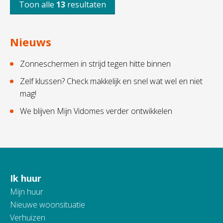
Toon alle
13
resultaten
Nieuws
Zonneschermen in strijd tegen hitte binnen
Zelf klussen? Check makkelijk en snel wat wel en niet
mag!
We blijven Mijn Vidomes verder ontwikkelen
Ik huur
Contactinformatie
Mijn huur
Nieuwe woonsituatie
Verhuizen