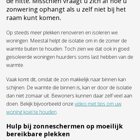
de hitte
. Misschien vraagt u zich af hoe u
zonwering ophangt
als
u
zelf niet bij het
raam kunt komen
.
Op steeds meer plekken renoveren en isoleren we
woningen. Meestal helpt de isolatie om in de zomer de
warmte buiten te houden
. Toch zien we dat ook in goed
geïsoleerde woningen huurders
soms
last hebben van de
warmte.
Vaak komt dit
,
omdat de zon makkelijk naar binnen kan
schijnen
. D
e warmte
die binnen is, kan er
door de isolatie
dan
niet
zomaar
uit.
Bewoners kunnen daar zelf
veel
aan
doen. Bekijk bijvoorbeeld onze
video met
tips om uw
woning koel te houden
.
Hulp bij zonneschermen op moeilijk
bereikbare plekken