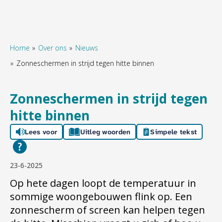
Home
Over ons
Nieuws
Zonneschermen in strijd tegen hitte binnen
Naar hoofdinhoud
Naar hoofdnavigatiemenu
Naar zoeken
Zonneschermen in strijd tegen
hitte binnen
Lees voor
Uitleg woorden
Simpele tekst
23-6-2025
Op hete dagen
loopt de temperatuur
in
sommige woongebouwen
flink op
. Een
zonnescherm of screen
kan helpen tegen