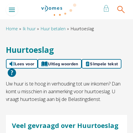
Naar de homepage
Ga naar Hoofd
Home
Ik huur
Huur betalen
Huurtoeslag
Naar hoofdinhoud
Naar hoofdnavigatiemenu
Naar zoeken
Huurtoeslag
Lees voor
Uitleg woorden
Simpele tekst
Uw huur is te hoog in verhouding tot uw inkomen? Dan
komt u misschien in aanmerking voor huurtoeslag. U
vraagt huurtoeslag aan bij de Belastingdienst.
Veel gevraagd over Huurtoeslag