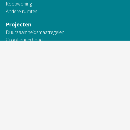
Koopwoning
Andere ruimtes
Projecten
Duurzaamheidsmaatregelen
Groot onderhoud
In onderzoek
Nieuwbouw
Onderhoud en renovatie
Sloop
Wijkvernieuwing
Over ons
Over onze organisatie
Toezicht en verantwoording
Actueel
Werken bij Vidomes
Samenwerking