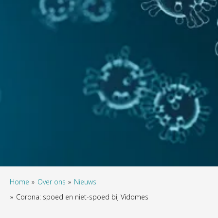
Home
Over ons
Nieuws
Corona: spoed en niet-spoed bij Vidomes