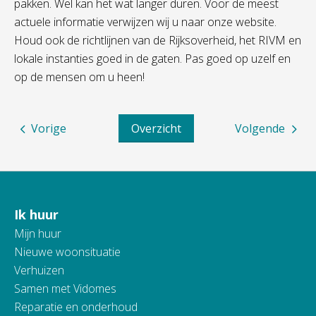
pakken. Wel kan het wat langer duren. Voor de meest
actuele informatie verwijzen wij u naar onze website.
Houd ook de richtlijnen van de Rijksoverheid, het RIVM en
lokale instanties goed in de gaten. Pas goed op uzelf en
op de mensen om u heen!
Vorige
Overzicht
Volgende
Ik huur
Contactinformatie
Mijn huur
Nieuwe woonsituatie
Verhuizen
Samen met Vidomes
Reparatie en onderhoud