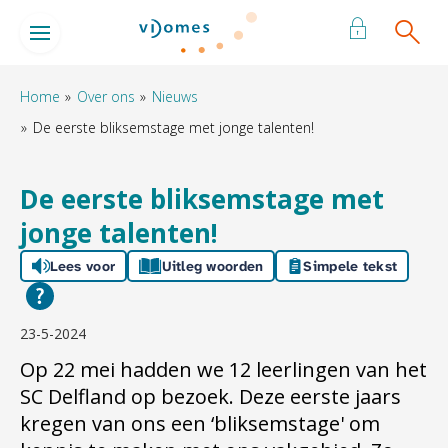
Naar de homepage
Ga naar Hoofd
Home
Over ons
Nieuws
De eerste bliksemstage met jonge talenten!
Naar hoofdinhoud
Naar hoofdnavigatiemenu
Naar zoeken
De eerste bliksemstage met
jonge talenten!
Lees voor
Uitleg woorden
Simpele tekst
23-5-2024
Op 22 mei hadden we 12 leerlingen van het
SC Delfland op bezoek. Deze eerste jaars
kregen van ons een ‘bliksemstage' om