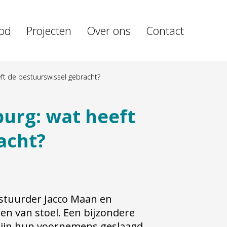
od
Projecten
Over ons
Contact
t de bestuurswissel gebracht?
urg: wat heeft
acht?
stuurder Jacco Maan en
n van stoel. Een bijzondere
 Zijn hun voornemens geslaagd,