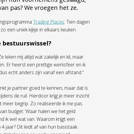
van pas? We vroegen het ze.
selingsprogramma
Trading Places
. Tien dagen
zo een uniek kijkje in elkaars keuken.
e bestuurswissel?
eken mij altijd wat zakelijk en kil, maar
n. Er heerst een prettige werksfeer en ik
us echt anders zijn vanaf een afstand.”
nkt je partner goed te kennen, maar dat is
dens de ruil. Hierdoor krijg je meer inzicht
ot meer begrip. Zo realiseerde ik me pas
van budget: ‘Waar halen we het geld
d ik wel wat van. Waarom krijgt een
4 jaar? Dit leidt af van hun basistaak.