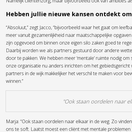
Namelijk cliëntenzorg, maar bijvoorbeeld ook van ambities als
Hebben jullie nieuwe kansen ontdekt om 
“Absoluut,” zegt Jacco, “bijvoorbeeld waar het gaat om leefbaa
meer vanuit gezamenlijkheid naar maatschappelijke opgaven kijk
zijn opgevoed om binnen onze eigen silo zaken goed te regel
Daarbij worden we als partners gestuurd door andere wett
door te pakken. We hebben meer ‘mentale’ ruimte nodig om s
onze organisatie nu anders inrichten om het gebiedsgericht
partners in de wijk makkelijker het verschil te maken voor be
winnen.”
"Ook staan oordelen naar el
Marja: “Ook staan oordelen naar elkaar in de weg. Zo vinden 
ons te soft. Laatst moest een cliënt met mentale problemen 