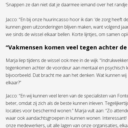
‘Snappen ze dan niet dat je daarmee iemand over het randje k
Jacco: “En bij onze huurincasso hoor ik dan: ‘de zorg heeft 
kunnen geen uitzonderingen blijven maken, want volgend jaar
we sinds de wissel elkaar bellen. Korte lijntjes, om samen op
“Vakmensen komen veel tegen achter de
Marja liep tijdens de wissel ook mee in de wijk. “Indrukwe
tegenkomen achter de voordeur aan mentaal en psychisch le
bijvoorbeeld. Dat bracht me aan het denken. Wat kunnen wi
elkaar?”
Jacco: “En wij kunnen veel leren van de specialisten van Font
beter, omdat zij zich als de beste kunnen inleven. Tegelijker
locaties voor beschermd wonen.” Marja vult aan: “Zo atten
waar ook aandachtsgroepen in kunnen wonen. Interessant! Ee
onze medewerkers, uit alle lagen van onze organisaties, elka