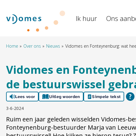
Naar de homepage
Ik huur
Ons aanb
Naar hoofdinhoud
Naar hoofdnavigatiemenu
Naar zoeken
Home
Over ons
Nieuws
Vidomes en Fonteynenburg: wat heef
Vidomes en Fonteynenb
de bestuurswissel gebr
Lees voor
Uitleg woorden
Simpele tekst
3-6-2024
Ruim een jaar geleden wisselden Vidomes-be
Fonteynenburg-bestuurder Marja van Leeuwe
bestuurswissel! Hoe kijken ze hierop terug?