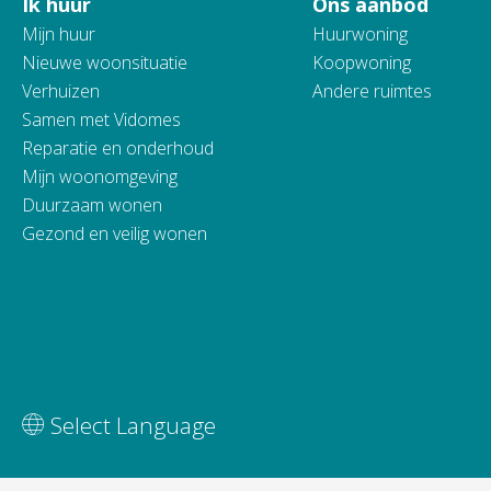
Ik huur
Ons aanbod
Contactinformatie
Mijn huur
Huurwoning
Nieuwe woonsituatie
Koopwoning
Verhuizen
Andere ruimtes
Samen met Vidomes
Reparatie en onderhoud
Mijn woonomgeving
Duurzaam wonen
Gezond en veilig wonen
Vertaal deze pagina
Select Language