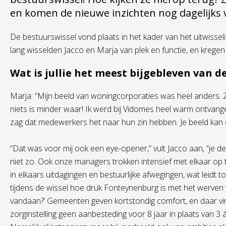
en komen de nieuwe inzichten nog dagelijks 
De bestuurswissel vond plaats in het kader van het uitwis
lang wisselden Jacco en Marja van plek en functie, en kregen 
Wat is jullie het meest bijgebleven van d
Marja: “Mijn beeld van woningcorporaties was heel anders. Ze l
niets is minder waar! Ik werd bij Vidomes heel warm ontvange
zag dat medewerkers het naar hun zin hebben. Je beeld kan d
“Dat was voor mij ook een eye-opener,” vult Jacco aan, “je de
niet zo. Ook onze managers trokken intensief met elkaar op tij
in elkaars uitdagingen en bestuurlijke afwegingen, wat leidt t
tijdens de wissel hoe druk Fonteynenburg is met het werven 
vandaan?’ Gemeenten geven kortstondig comfort, en daar vin
zorginstelling geen aanbesteding voor 8 jaar in plaats van 3 á 