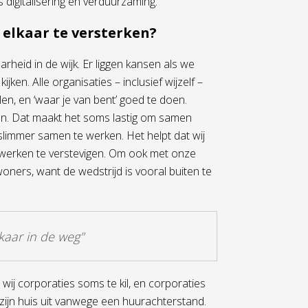
 digitalisering en verduurzaming.”
elkaar te versterken?
rheid in de wijk. Er liggen kansen als we
en. Alle organisaties – inclusief wijzelf –
en, en ‘waar je van bent’ goed te doen.
en. Dat maakt het soms lastig om samen
limmer samen te werken. Het helpt dat wij
 werken te verstevigen. Om ook met onze
woners, want de wedstrijd is vooral buiten te
kaar in de weg"
wij corporaties soms te kil, en corporaties
zijn huis uit vanwege een huurachterstand.