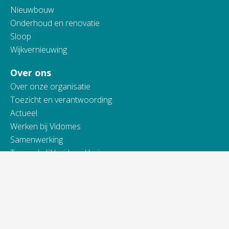
Nieuwbouw
Onderhoud en renovatie
Sloop
Wijkvernieuwing
Over ons
Over onze organisatie
Toezicht en verantwoording
Actueel
Werken bij Vidomes
Samenwerking
Toegankelijkheidsverklaring
Contact
Telefonisch bereikbaar van:
ma t/m do van 9.00 - 16.00 uur
vrijdag van 9.00 - 13.00 uur