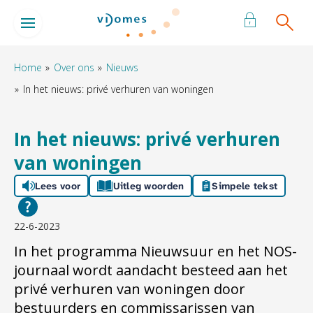
Naar de homepage
Ga naar Hoofd
Home
Over ons
Nieuws
In het nieuws: privé verhuren van woningen
Naar hoofdinhoud
Naar hoofdnavigatiemenu
Naar zoeken
In het nieuws: privé verhuren
van woningen
Lees voor
Uitleg woorden
Simpele tekst
22-6-2023
In het programma Nieuwsuur en het NOS-
journaal wordt aandacht besteed aan het
privé verhuren van woningen door
bestuurders en commissarissen van