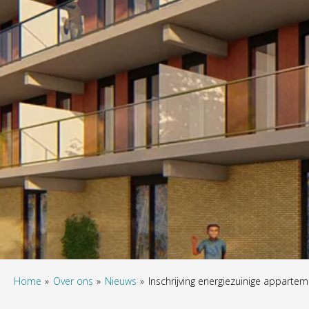
Home
Over ons
Nieuws
Inschrijving energiezuinige apparte