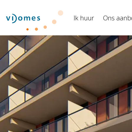
Naar de homepage
Ik huur
Ons aanb
Naar hoofdinhoud
Naar hoofdnavigatiemenu
Naar zoeken