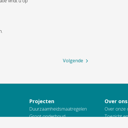
tie vindt u op
n.
Volgende
Projecten
Over ons
Duurzaamheidsmaatregelen
Over onze 
Groot onderhoud
Toezicht e
In onderzoek
Actueel