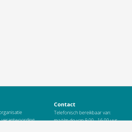
Contact
organisatie
Telefonisch bereikbaar van:
n verantwoording
ma t/m do van 9.00 - 16.00 uur
vrijdag van 9.00 - 13.00 uur