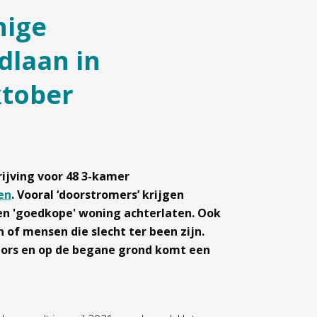
nige
dlaan in
ktober
rijving voor 48 3-kamer
en
. Vooral ‘doorstromers’ krijgen
 een 'goedkope' woning achterlaten. Ook
 of mensen die slecht ter been zijn.
tors en op de begane grond komt een