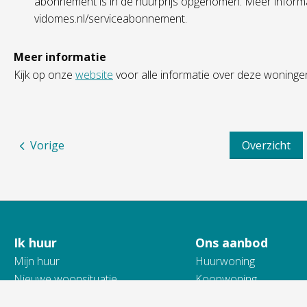
abonnement is in de huurprijs opgenomen. Meer informa
vidomes.nl/serviceabonnement.
Meer informatie
Kijk op onze
website
voor alle informatie over deze woninge
Vorige
Overzicht
Ik huur
Ons aanbod
Contactinformatie
Mijn huur
Huurwoning
Nieuwe woonsituatie
Koopwoning
Verhuizen
Andere ruimtes