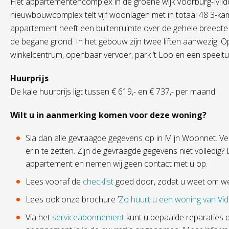
Het appartementencomplex in de groene wijk Voorburg-Midde
nieuwbouwcomplex telt vijf woonlagen met in totaal 48 3-k
appartement heeft een buitenruimte over de gehele breedte 
de begane grond. In het gebouw zijn twee liften aanwezig. O
winkelcentrum, openbaar vervoer, park ‘t Loo en een speeltu
Huurprijs
De kale huurprijs ligt tussen € 619,- en € 737,- per maand.
Wilt u in aanmerking komen voor deze woning?
Sla dan alle gevraagde gegevens op in Mijn Woonnet. Ve
erin te zetten. Zijn de gevraagde gegevens niet volledig?
appartement en nemen wij geen contact met u op.
Lees vooraf de
checklist
goed door, zodat u weet om we
Lees ook onze brochure ’
Zo huurt u een woning van Vi
Via het
serviceabonnement
kunt u bepaalde reparaties d