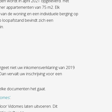
n wordt in april 2021 opgeleverd. Het
amer appartementen van 75 m2. Elk
van de woning en een individuele berging op
p loopafstand bevindt zich een
in.
rgeet niet uw inkomensverklaring van 2019
 Dan vervalt uw inschrijving voor een
lke documenten het gaat.
domes’
.
oor Vidomes laten uitvoeren. Dit