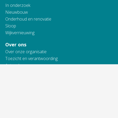
In onderzoek
Nieuwbouw
Onderhoud en renovatie
Sloop
Wijkvernieuwing
Over ons
Over onze organisatie
Toezicht en verantwoording
Actueel
Werken bij Vidomes
Samenwerking
Toegankelijkheidsverklaring
Contact
Telefonisch bereikbaar van:
ma t/m do van 9.00 - 16.00 uur